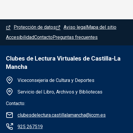
Menú del pie
Protección de datos
Aviso legal
Mapa del sitio
Accesibilidad
Contacto
Preguntas frecuentes
Clubes de Lectura Virtuales de Castilla-La
Mancha
Información de la institución
Viceconsejeria de Cultura y Deportes
Servicio del Libro, Archivos y Bibliotecas
Contacto:
clubesdelectura.castillalamancha@jccm.es
925 267519