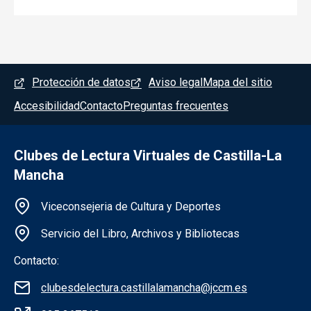
Menú del pie
Protección de datos
Aviso legal
Mapa del sitio
Accesibilidad
Contacto
Preguntas frecuentes
Clubes de Lectura Virtuales de Castilla-La
Mancha
Información de la institución
Viceconsejeria de Cultura y Deportes
Servicio del Libro, Archivos y Bibliotecas
Contacto:
clubesdelectura.castillalamancha@jccm.es