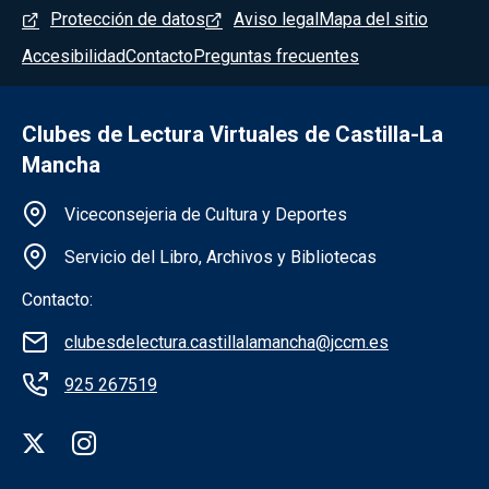
Menú del pie
Protección de datos
Aviso legal
Mapa del sitio
Accesibilidad
Contacto
Preguntas frecuentes
Clubes de Lectura Virtuales de Castilla-La
Mancha
Información de la institución
Viceconsejeria de Cultura y Deportes
Servicio del Libro, Archivos y Bibliotecas
Contacto:
clubesdelectura.castillalamancha@jccm.es
925 267519
Redes sociales institución