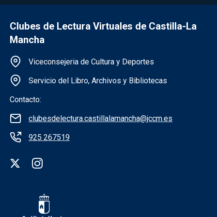
Clubes de Lectura Virtuales de Castilla-La
Mancha
Información de la institución
Viceconsejeria de Cultura y Deportes
Servicio del Libro, Archivos y Bibliotecas
Contacto:
clubesdelectura.castillalamancha@jccm.es
925 267519
Redes sociales institución