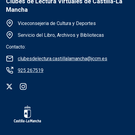
Clubes de Lectura Virtuales de Castilla-La
Mancha
Información de la institución
Viceconsejeria de Cultura y Deportes
Servicio del Libro, Archivos y Bibliotecas
Contacto:
clubesdelectura.castillalamancha@jccm.es
925 267519
Redes sociales institución