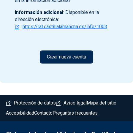
en la información adicional.
Información adicional
: Disponible en la
dirección electrónica:
https://rat.castillalamancha.es/info/1003
Menú del pie
Protección de datos
Aviso legal
Mapa del sitio
Accesibilidad
Contacto
Preguntas frecuentes