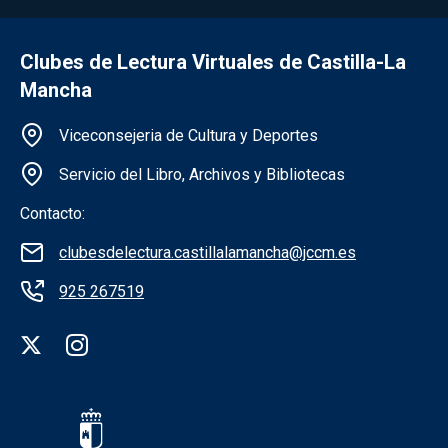
Clubes de Lectura Virtuales de Castilla-La
Mancha
Información de la institución
Viceconsejeria de Cultura y Deportes
Servicio del Libro, Archivos y Bibliotecas
Contacto:
clubesdelectura.castillalamancha@jccm.es
925 267519
Redes sociales institución