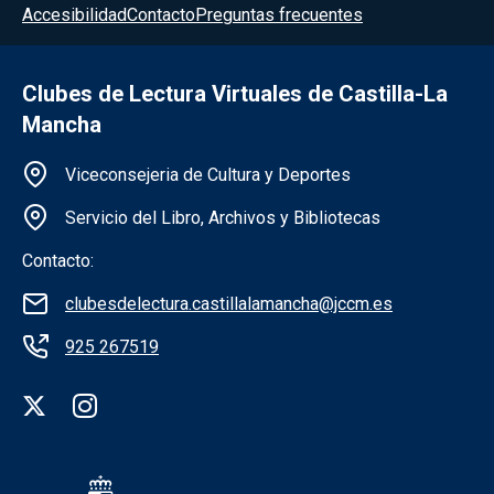
Accesibilidad
Contacto
Preguntas frecuentes
Clubes de Lectura Virtuales de Castilla-La
Mancha
Información de la institución
Viceconsejeria de Cultura y Deportes
Servicio del Libro, Archivos y Bibliotecas
Contacto:
clubesdelectura.castillalamancha@jccm.es
925 267519
Redes sociales institución