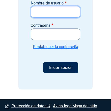
Nombre de usuario
Contraseña
Restablecer la contraseña
Menú del pie
Protección de datos
Aviso legal
Mapa del sitio