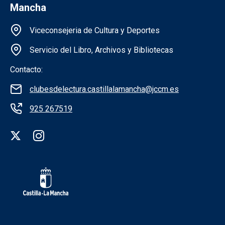
Mancha
Información de la institución
Viceconsejeria de Cultura y Deportes
Servicio del Libro, Archivos y Bibliotecas
Contacto:
clubesdelectura.castillalamancha@jccm.es
925 267519
Redes sociales institución