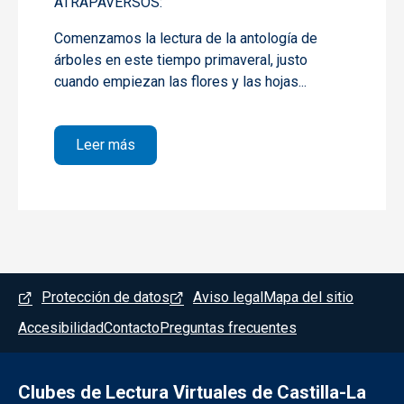
ATRAPAVERSOS:
Comenzamos la lectura de la antología de
árboles en este tiempo primaveral, justo
cuando empiezan las flores y las hojas...
sobre 1 LA POESÍA DE LOS ÁRBOLES
Leer más
Menú del pie
Protección de datos
Aviso legal
Mapa del sitio
Accesibilidad
Contacto
Preguntas frecuentes
Clubes de Lectura Virtuales de Castilla-La