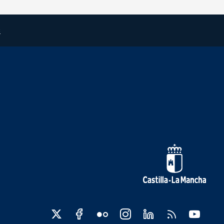
s
edes sociales JCCM