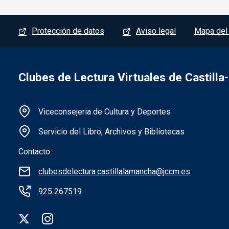
Menú del pie
Protección de datos
Aviso legal
Mapa del 
Clubes de Lectura Virtuales de Castill
Información de la institución
Viceconsejeria de Cultura y Deportes
Servicio del Libro, Archivos y Bibliotecas
Contacto:
clubesdelectura.castillalamancha@jccm.es
925 267519
Redes sociales institución