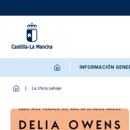
Pasar al contenido principal
Navegación principal
INFORMACIÓN GENE
La chica salvaje