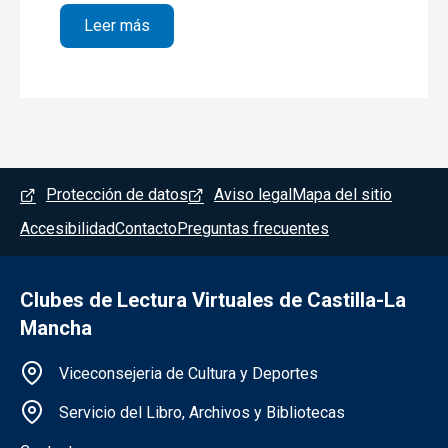
sobre Egipto, Islandia y Japón
Leer más
Menú del pie
Protección de datos
Aviso legal
Mapa del sitio
Accesibilidad
Contacto
Preguntas frecuentes
Clubes de Lectura Virtuales de Castilla-La
Mancha
Información de la institución
Viceconsejeria de Cultura y Deportes
Servicio del Libro, Archivos y Bibliotecas