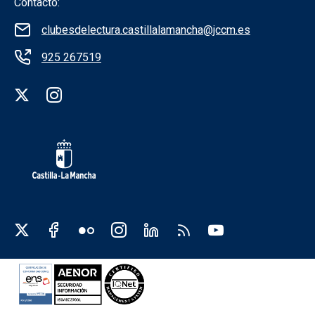
Contacto:
clubesdelectura.castillalamancha@jccm.es
925 267519
Redes sociales institución
Redes sociales JCCM