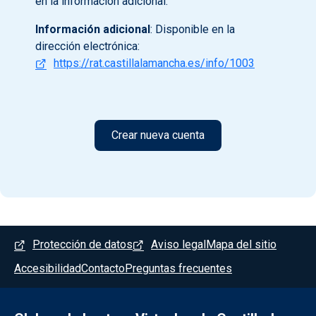
en la información adicional.
Información adicional
: Disponible en la
dirección electrónica:
https://rat.castillalamancha.es/info/1003
Menú del pie
Protección de datos
Aviso legal
Mapa del sitio
Accesibilidad
Contacto
Preguntas frecuentes