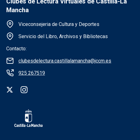
Clubes de Lectura Virtuales de Castilla-La
Mancha
Información de la institución
Viceconsejeria de Cultura y Deportes
Servicio del Libro, Archivos y Bibliotecas
Contacto:
clubesdelectura.castillalamancha@jccm.es
925 267519
Redes sociales institución