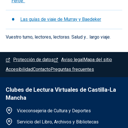
Feroe.
Las guías de viaje de Murray y Baedeker
Vuestro turno, lectores, lectoras. Salud y... largo viaje.
Menú del pie
Protección de datos
Aviso legal
Mapa del sitio
Accesibilidad
Contacto
Preguntas frecuentes
Clubes de Lectura Virtuales de Castilla-La
Mancha
Información de la institución
Viceconsejeria de Cultura y Deportes
Servicio del Libro, Archivos y Bibliotecas