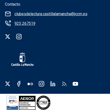
Contacto:
clubesdelectura.castillalamancha@jccm.es
925 267519
Redes sociales institución
Redes sociales JCCM