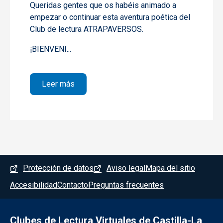
Queridas gentes que os habéis animado a
empezar o continuar esta aventura poética del
Club de lectura ATRAPAVERSOS.
¡BIENVENI...
sobre 1- Ya no será de Idea Vilariño
Leer más
Menú del pie
Protección de datos
Aviso legal
Mapa del sitio
Accesibilidad
Contacto
Preguntas frecuentes
Clubes de Lectura Virtuales de Castilla-La