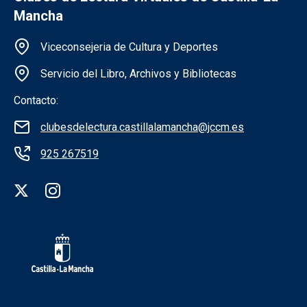
Mancha
Información de la institución
Viceconsejeria de Cultura y Deportes
Servicio del Libro, Archivos y Bibliotecas
Contacto:
clubesdelectura.castillalamancha@jccm.es
925 267519
Redes sociales institución