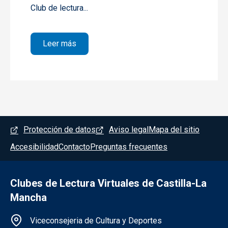
Club de lectura...
sobre 1- Poesía lírica de Juana Inés de la
Leer más
Menú del pie
Protección de datos
Aviso legal
Mapa del sitio
Accesibilidad
Contacto
Preguntas frecuentes
Clubes de Lectura Virtuales de Castilla-La
Mancha
Información de la institución
Viceconsejeria de Cultura y Deportes