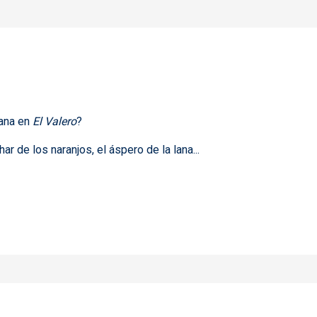
mana en
El Valero
?
r de los naranjos, el áspero de la lana...
s", incluido