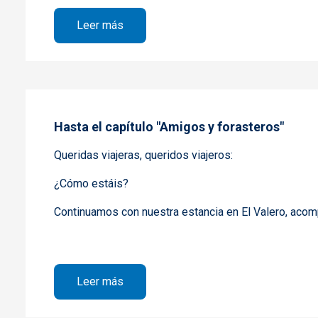
sobre Desde Hierbas y ganado, hasta el
Leer más
Hasta el capítulo "Amigos y forasteros"
Queridas viajeras, queridos viajeros:
¿Cómo estáis?
Continuamos con nuestra estancia en El Valero, acom
sobre Hasta el capítulo "Amigos y fora
Leer más