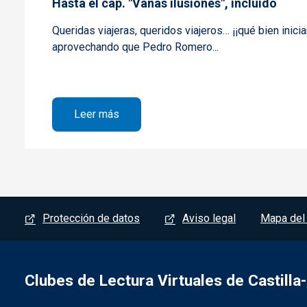
Hasta el cap. "Vanas ilusiones", incluido
Queridas viajeras, queridos viajeros… ¡¡qué bien inici
aprovechando que Pedro Romero...
sobre Hasta el cap. "Vanas ilusiones", i
Leer más
Menú del pie
Protección de datos
Aviso legal
Mapa del 
Clubes de Lectura Virtuales de Castill