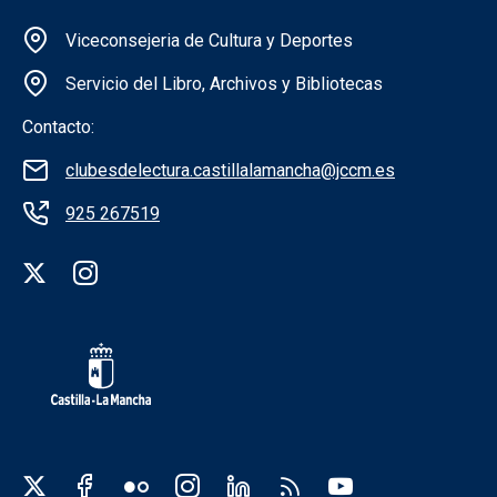
Información de la institución
Viceconsejeria de Cultura y Deportes
Servicio del Libro, Archivos y Bibliotecas
Contacto:
clubesdelectura.castillalamancha@jccm.es
925 267519
Redes sociales institución
Redes sociales JCCM