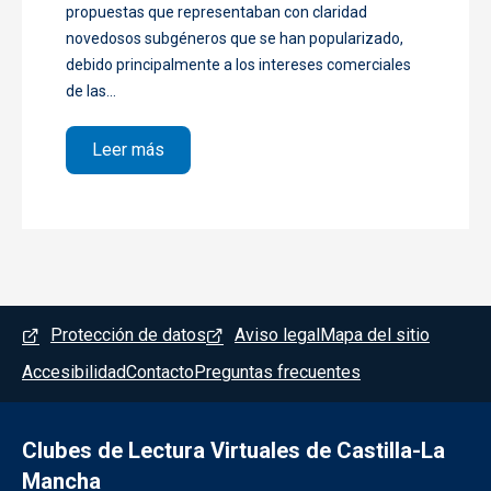
propuestas que representaban con claridad
novedosos subgéneros que se han popularizado,
debido principalmente a los intereses comerciales
de las...
sobre 1ª parte. Hasta el capítulo 11.
Leer más
Menú del pie
Protección de datos
Aviso legal
Mapa del sitio
Accesibilidad
Contacto
Preguntas frecuentes
Clubes de Lectura Virtuales de Castilla-La
Mancha