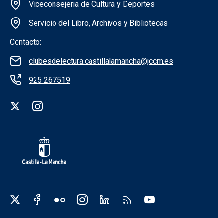
Información de la institución
Viceconsejeria de Cultura y Deportes
Servicio del Libro, Archivos y Bibliotecas
Contacto:
clubesdelectura.castillalamancha@jccm.es
925 267519
Redes sociales institución
Redes sociales JCCM