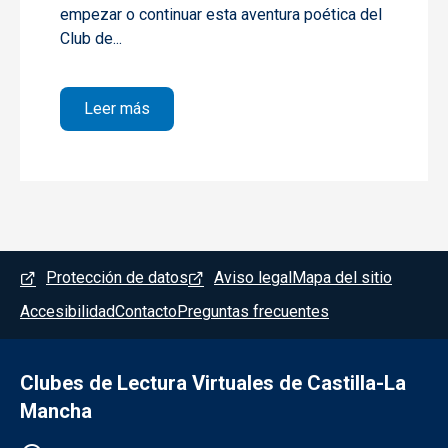
empezar o continuar esta aventura poética del
Club de...
sobre 1- Fernando Pessoa. El poeta es un f
Leer más
Menú del pie
Protección de datos
Aviso legal
Mapa del sitio
Accesibilidad
Contacto
Preguntas frecuentes
Clubes de Lectura Virtuales de Castilla-La
Mancha