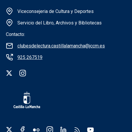
Información de la institución
Viceconsejeria de Cultura y Deportes
Servicio del Libro, Archivos y Bibliotecas
Contacto:
clubesdelectura.castillalamancha@jccm.es
925 267519
Redes sociales institución
Redes sociales JCCM