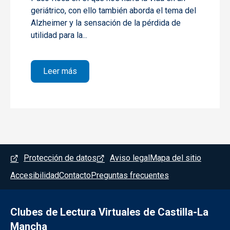
geriátrico, con ello también aborda el tema del
Alzheimer y la sensación de la pérdida de
utilidad para la...
sobre Arrugas: hasta pág. 33
Leer más
Menú del pie
Protección de datos
Aviso legal
Mapa del sitio
Accesibilidad
Contacto
Preguntas frecuentes
Clubes de Lectura Virtuales de Castilla-La
Mancha