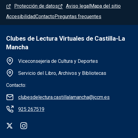
Menú del pie
Protección de datos
Aviso legal
Mapa del sitio
Accesibilidad
Contacto
Preguntas frecuentes
Clubes de Lectura Virtuales de Castilla-La
Mancha
Información de la institución
Viceconsejeria de Cultura y Deportes
Servicio del Libro, Archivos y Bibliotecas
Contacto:
clubesdelectura.castillalamancha@jccm.es
925 267519
Redes sociales institución