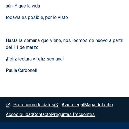
aún. Y que la vida
todavía es posible, por lo visto.
Hasta la semana que viene, nos leemos de nuevo a partir
del 11 de marzo.
¡Feliz lectura y feliz semana!
Paula Carbonell
Menú del pie
Protección de datos
Aviso legal
Mapa del sitio
Accesibilidad
Contacto
Preguntas frecuentes