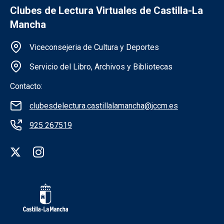
Clubes de Lectura Virtuales de Castilla-La
Mancha
Información de la institución
Viceconsejeria de Cultura y Deportes
Servicio del Libro, Archivos y Bibliotecas
Contacto:
clubesdelectura.castillalamancha@jccm.es
925 267519
Redes sociales institución