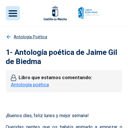
Pasar al contenido principal
Antología Poética
1- Antología poética de Jaime Gil
de Biedma
Libro que estamos comentando
Antología poética
¡Buenos días, feliz lunes y mejor semana!
Queridas gentes que os habéis animado a empezar o