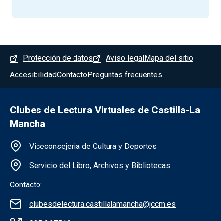
Menú del pie
Protección de datos
Aviso legal
Mapa del sitio
Accesibilidad
Contacto
Preguntas frecuentes
Clubes de Lectura Virtuales de Castilla-La
Mancha
Información de la institución
Viceconsejeria de Cultura y Deportes
Servicio del Libro, Archivos y Bibliotecas
Contacto:
clubesdelectura.castillalamancha@jccm.es