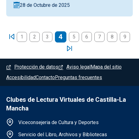
28 de Octubre de 2025
Paginación
4
1
2
3
5
6
7
8
9
Menú del pie
Protección de datos
Aviso legal
Mapa del sitio
Accesibilidad
Contacto
Preguntas frecuentes
Clubes de Lectura Virtuales de Castilla-La
Mancha
Información de la institución
Viceconsejeria de Cultura y Deportes
Servicio del Libro, Archivos y Bibliotecas