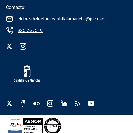
Contacto:
clubesdelectura.castillalamancha@jccm.es
925 267519
Redes sociales institución
Redes sociales JCCM