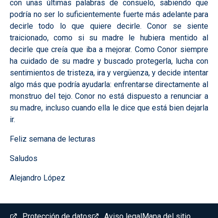
con unas últimas palabras de consuelo, sabiendo que
podría no ser lo suficientemente fuerte más adelante para
decirle todo lo que quiere decirle. Conor se siente
traicionado, como si su madre le hubiera mentido al
decirle que creía que iba a mejorar. Como Conor siempre
ha cuidado de su madre y buscado protegerla, lucha con
sentimientos de tristeza, ira y vergüenza, y decide intentar
algo más que podría ayudarla: enfrentarse directamente al
monstruo del tejo. Conor no está dispuesto a renunciar a
su madre, incluso cuando ella le dice que está bien dejarla
ir.
Feliz semana de lecturas
Saludos
Alejandro López
Menú del pie
Protección de datos
Aviso legal
Mapa del sitio