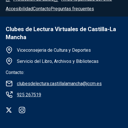
Accesibilidad
Contacto
Preguntas frecuentes
Clubes de Lectura Virtuales de Castilla-La
Mancha
Información de la institución
Viceconsejeria de Cultura y Deportes
Servicio del Libro, Archivos y Bibliotecas
Contacto:
clubesdelectura.castillalamancha@jccm.es
925 267519
Redes sociales institución