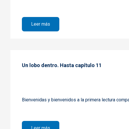
sobre Un lobo dentro: del capítulo 12 al
Leer más
Un lobo dentro. Hasta capítulo 11
Bienvenidas y bienvenidos a la primera lectura compa
sobre Un lobo dentro. Hasta capítulo 1
Leer más