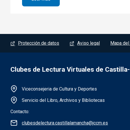
Menú del pie
Protección de datos
Aviso legal
Mapa del 
Clubes de Lectura Virtuales de Castill
Información de la institución
Viceconsejeria de Cultura y Deportes
Servicio del Libro, Archivos y Bibliotecas
Contacto:
clubesdelectura.castillalamancha@jccm.es