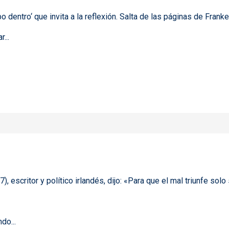
o dentro‘ que invita a la reflexión. Salta de las páginas de Frank
ar
...
 32
 escritor y político irlandés, dijo: «Para que el mal triunfe so
do...