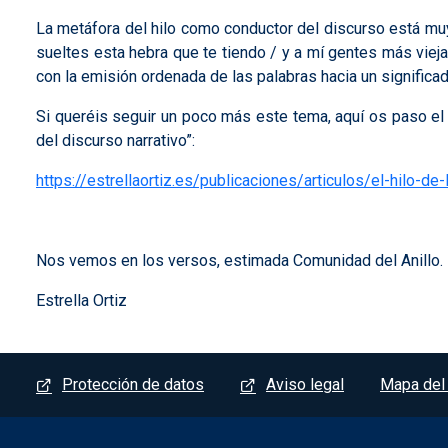
La metáfora del hilo como conductor del discurso está muy i
sueltes esta hebra que te tiendo / y a mí gentes más viejas 
con la emisión ordenada de las palabras hacia un significad
Si queréis seguir un poco más este tema, aquí os paso el e
del discurso narrativo”:
https://estrellaortiz.es/publicaciones/articulos/el-hilo-de
Nos vemos en los versos, estimada Comunidad del Anillo. F
Estrella Ortiz
Menú del pie
Protección de datos
Aviso legal
Mapa del 