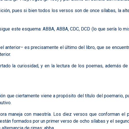
ición, pues si bien todos los versos son de once sílabas, la alt
 sigue este esquema: ABBA, ABBA, CDC, DCD (lo que sería lo mi
 anterior– es precisamente el último del libro, que se encuentra
erior.
do la curiosidad, y en la lectura de los poemas, además de di
ón que ciertamente viene a propósito del título del poemario, pu
utivo.
utora maneja con maestría. Los diez versos que conforman el 
án formados por un primer verso de ocho sílabas y el segundo “
 alternancia de rimas: abba