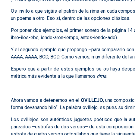
Os invito a que sigáis el patrón de la rima en cada compos
un poema a otro. Eso sí, dentro de las opciones clásicas.
Por poner dos ejemplos, el primer soneto de la página 14
ibro-ilos-ebe, iendo-aron-iempo, antos-iendo-ado).
Y el segundo ejemplo que propongo –para compararlo con el
AAAA, AAAA, BCD, BCD. Como vemos, muy diferente del ant
Espero que a partir de estos ejemplos se os haya desperta
métrica más evidente a la que llamamos
rima
.
Ahora vamos a detenernos en el
OVILLEJO
, una composici
forma devanando hilo”. La palabra ovillejo, es pues su dimin
Los ovillejos son auténticos juguetes poéticos que la a
pareados –estrofas de dos versos– de esta composición est
estrofa de cuatro versos octosílabos que tiene la siguiente