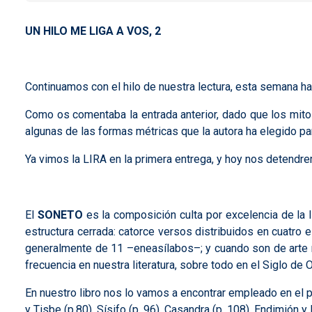
UN HILO ME LIGA A VOS, 2
Continuamos con el hilo de nuestra lectura, esta semana has
Como os comentaba la entrada anterior, dado que los mitos
algunas de las formas métricas que la autora ha elegido 
Ya vimos la LIRA en la primera entrega, y hoy nos detendrem
El
SONETO
es la composición culta por excelencia de la l
estructura cerrada: catorce versos distribuidos en cuatro 
generalmente de 11 –eneasílabos–; y cuando son de arte m
frecuencia en nuestra literatura, sobre todo en el Siglo de
En nuestro libro nos lo vamos a encontrar empleado en el poe
y Tisbe (p.80), Sísifo (p. 96), Casandra (p. 108), Endimión y