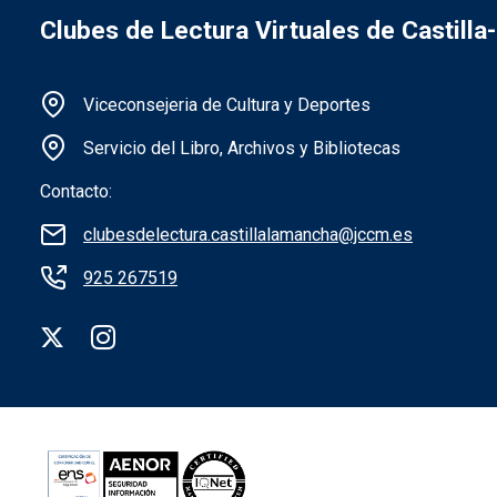
Clubes de Lectura Virtuales de Castill
Información de la institución
Viceconsejeria de Cultura y Deportes
Servicio del Libro, Archivos y Bibliotecas
Contacto:
clubesdelectura.castillalamancha@jccm.es
925 267519
Redes sociales institución