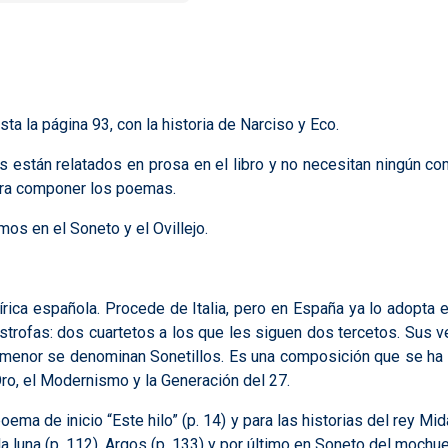
ta la página 93, con la historia de Narciso y Eco.
 están relatados en prosa en el libro y no necesitan ningún c
para componer los poemas.
os en el Soneto y el Ovillejo.
írica española. Procede de Italia, pero en España ya lo adopta e
estrofas: dos cuartetos a los que les siguen dos tercetos. Sus 
enor se denominan Sonetillos. Es una composición que se ha p
 Oro, el Modernismo y la Generación del 27.
ma de inicio “Este hilo” (p. 14) y para las historias del rey Midas
 la luna (p. 112), Argos (p. 133) y por último en Soneto del mochue