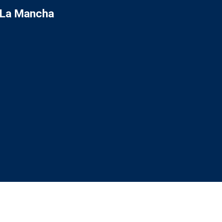
a-La Mancha
R