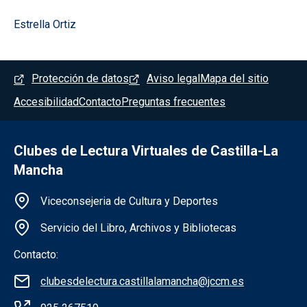
Estrella Ortiz
Menú del pie
Protección de datos
Aviso legal
Mapa del sitio
Accesibilidad
Contacto
Preguntas frecuentes
Clubes de Lectura Virtuales de Castilla-La
Mancha
Información de la institución
Viceconsejeria de Cultura y Deportes
Servicio del Libro, Archivos y Bibliotecas
Contacto:
clubesdelectura.castillalamancha@jccm.es