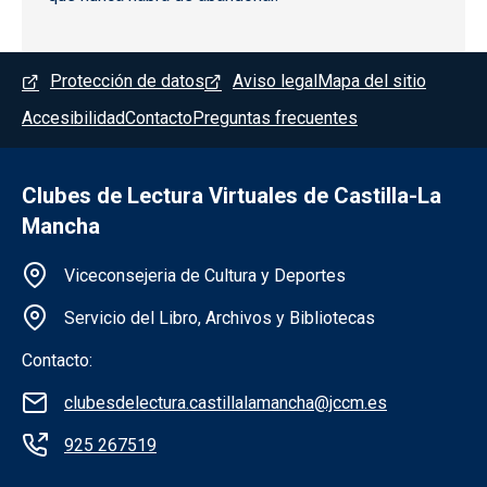
Menú del pie
Protección de datos
Aviso legal
Mapa del sitio
Accesibilidad
Contacto
Preguntas frecuentes
Clubes de Lectura Virtuales de Castilla-La
Mancha
Información de la institución
Viceconsejeria de Cultura y Deportes
Servicio del Libro, Archivos y Bibliotecas
Contacto:
clubesdelectura.castillalamancha@jccm.es
925 267519