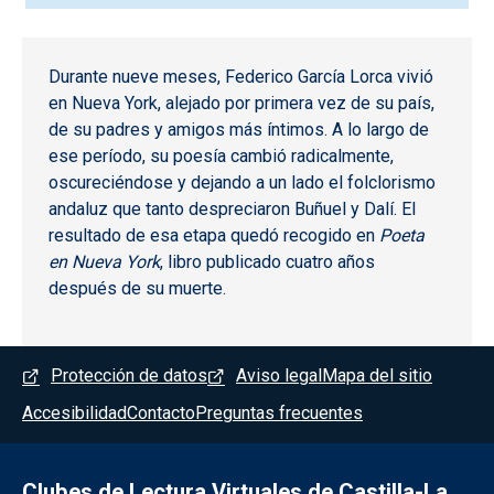
Durante nueve meses, Federico García Lorca vivió
en Nueva York, alejado por primera vez de su país,
de su padres y amigos más íntimos. A lo largo de
ese período, su poesía cambió radicalmente,
oscureciéndose y dejando a un lado el folclorismo
andaluz que tanto despreciaron Buñuel y Dalí. El
resultado de esa etapa quedó recogido en
Poeta
en Nueva York
, libro publicado cuatro años
después de su muerte.
Menú del pie
Protección de datos
Aviso legal
Mapa del sitio
Accesibilidad
Contacto
Preguntas frecuentes
Clubes de Lectura Virtuales de Castilla-La