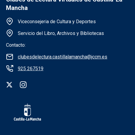
Mancha
Información de la institución
Viceconsejeria de Cultura y Deportes
Servicio del Libro, Archivos y Bibliotecas
Contacto:
clubesdelectura.castillalamancha@jccm.es
925 267519
Redes sociales institución