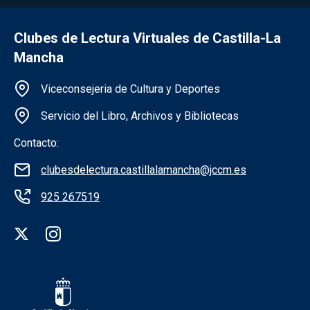
Clubes de Lectura Virtuales de Castilla-La
Mancha
Información de la institución
Viceconsejeria de Cultura y Deportes
Servicio del Libro, Archivos y Bibliotecas
Contacto:
clubesdelectura.castillalamancha@jccm.es
925 267519
Redes sociales institución