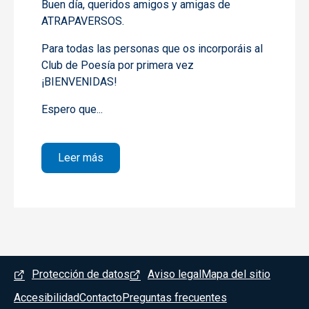
Buen día, queridos amigos y amigas de
ATRAPAVERSOS.
Para todas las personas que os incorporáis al
Club de Poesía por primera vez
¡BIENVENIDAS!
Espero que...
sobre 1 PIEDRA Y CIELO. Juan Ramón Jim
Leer más
Menú del pie
Protección de datos
Aviso legal
Mapa del sitio
Accesibilidad
Contacto
Preguntas frecuentes