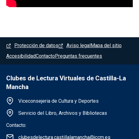
Menú del pie
Protección de datos
Aviso legal
Mapa del sitio
Accesibilidad
Contacto
Preguntas frecuentes
Clubes de Lectura Virtuales de Castilla-La
Mancha
Información de la institución
Viceconsejeria de Cultura y Deportes
Servicio del Libro, Archivos y Bibliotecas
Contacto:
clubesdelectura.castillalamancha@jccm.es