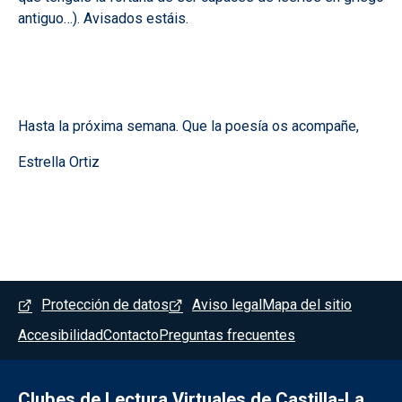
antiguo…). Avisados estáis.
Hasta la próxima semana. Que la poesía os acompañe,
Estrella Ortiz
Menú del pie
Protección de datos
Aviso legal
Mapa del sitio
Accesibilidad
Contacto
Preguntas frecuentes
Clubes de Lectura Virtuales de Castilla-La