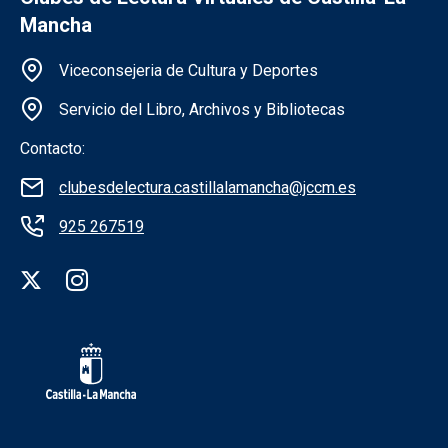
Mancha
Información de la institución
Viceconsejeria de Cultura y Deportes
Servicio del Libro, Archivos y Bibliotecas
Contacto:
clubesdelectura.castillalamancha@jccm.es
925 267519
Redes sociales institución