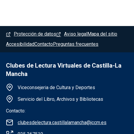
Menú del pie
Protección de datos
Aviso legal
Mapa del sitio
Accesibilidad
Contacto
Preguntas frecuentes
Clubes de Lectura Virtuales de Castilla-La
Mancha
Información de la institución
Viceconsejeria de Cultura y Deportes
Servicio del Libro, Archivos y Bibliotecas
Contacto:
clubesdelectura.castillalamancha@jccm.es