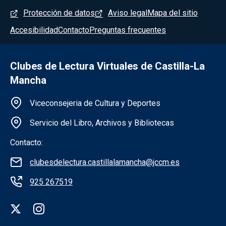
Menú del pie
Protección de datos
Aviso legal
Mapa del sitio
Accesibilidad
Contacto
Preguntas frecuentes
Clubes de Lectura Virtuales de Castilla-La
Mancha
Información de la institución
Viceconsejeria de Cultura y Deportes
Servicio del Libro, Archivos y Bibliotecas
Contacto:
clubesdelectura.castillalamancha@jccm.es
925 267519
Redes sociales institución