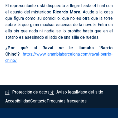
El representante está dispuesto a llegar hasta el final con
el asunto del misterioso
Ricardo Mora
. Acude a la casa
que figura como su domicilio, que no es otra que la torre
sobre la que giran muchas escenas de la novela. Entra en
ella sin que nada ni nadie se lo prohíba hasta que en el
sótano es asesinado al lado de una silla de ruedas.
¿Por qué al Raval se le llamaba ‘Barrio
Chino’?
https://www.laramblabarcelona.com/raval-barrio-
chino/
Menú del pie
Protección de datos
Aviso legal
Mapa del sitio
Accesibilidad
Contacto
Preguntas frecuentes