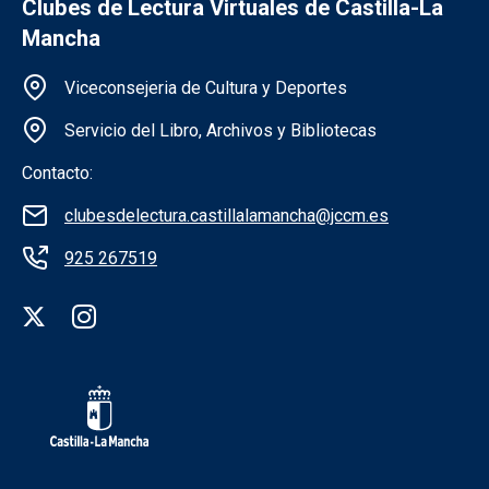
Clubes de Lectura Virtuales de Castilla-La
Mancha
Información de la institución
Viceconsejeria de Cultura y Deportes
Servicio del Libro, Archivos y Bibliotecas
Contacto:
clubesdelectura.castillalamancha@jccm.es
925 267519
Redes sociales institución