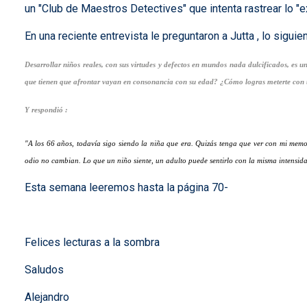
un "Club de Maestros Detectives" que intenta rastrear lo "ex
En una reciente entrevista le preguntaron a Jutta , lo siguie
Desarrollar niños reales, con sus virtudes y defectos en mundos nada dulcificados, es un
que tienen que afrontar vayan en consonancia con su edad? ¿Cómo logras meterte con ta
Y respondió :
"A los 66 años, todavía sigo siendo la niña que era. Quizás tenga que ver con mi memori
odio no cambian. Lo que un niño siente, un adulto puede sentirlo con la misma intensidad
Esta semana leeremos hasta la página 70-
Felices lecturas a la sombra
Saludos
Alejandro