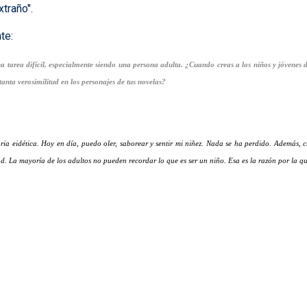
traño".
nte:
a tarea difícil, especialmente siendo una persona adulta. ¿Cuando creas a los niños y jóvenes d
nta verosimilitud en los personajes de tus novelas?
a eidética. Hoy en día, puedo oler, saborear y sentir mi niñez. Nada se ha perdido. Además, cre
. La mayoría de los adultos no pueden recordar lo que es ser un niño. Esa es la razón por la que 