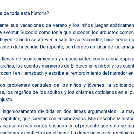
 de toda esta historia?
nte sus vacaciones de verano y los niños juegan apáticamente
la aventur. Sucedió como tenía que suceder: los arbustos comenz
uyen. Cuando se atreven a salir de su escondite, hace tiempo qu
 antes del incendio De repente, son héroes en lugar de luciérnag
n llenas de acontecimientos y emocionantes como cabría espera
arañas, los cuentos marineros de El barco en el árbol y los cuent
errocarril en Hemsbach y escribe el remordimiento del narrador e
los problemas centrales de los niños y jóvenes: la solidarid
as, los regaños de los adultos y los chismes cotidianos en el p
njusto.
á ingeniosamente dividida en dos líneas argumentales. La may
capítulos, que cuentan con encabezados, Mia describe la histor
y capítulos más cortos basados ​​en el presente que solo se ti
tuaciones y conflictos en el hogar. La descripción casi escénic