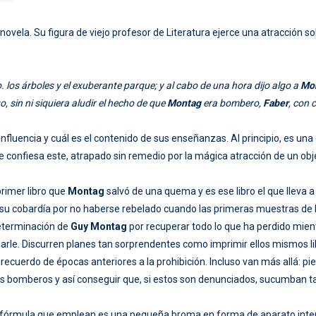
ovela. Su figura de viejo profesor de Literatura ejerce una atracción s
. los árboles y el exuberante parque; y al cabo de una hora dijo algo a
Mo
 sin ni siquiera aludir el hecho de que
Montag
era bombero,
Faber
, con 
fluencia y cuál es el contenido de sus enseñanzas. Al principio, es un
e confiesa este, atrapado sin remedio por la mágica atracción de un obj
primer libro que
Montag
salvó de una quema y es ese libro el que lleva a l
su cobardía por no haberse rebelado cuando las primeras muestras de la r
eterminación de
Guy Montag
por recuperar todo lo que ha perdido mient
rle. Discurren planes tan sorprendentes como imprimir ellos mismos libr
l recuerdo de épocas anteriores a la prohibición. Incluso van más allá: p
os bomberos y así conseguir que, si estos son denunciados, sucumban t
a fórmula que emplean es una pequeña broma en forma de aparato inter