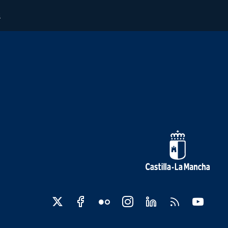
s
edes sociales JCCM