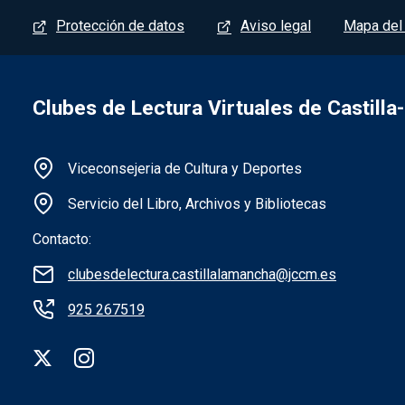
Menú del pie
Protección de datos
Aviso legal
Mapa del 
Clubes de Lectura Virtuales de Castill
Información de la institución
Viceconsejeria de Cultura y Deportes
Servicio del Libro, Archivos y Bibliotecas
Contacto:
clubesdelectura.castillalamancha@jccm.es
925 267519
Redes sociales institución