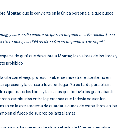
obre
Montag
que le convierte en la única persona a la que puede
ntag
, y este se dio cuenta de que era un poema.... En realidad, eso
cierto temblor, escribió su dirección en un pedacito de papel."
a especie de gurú que descubre a
Montag
los valores de los libros y
eto prohibido.
a cita con el viejo profesor.
Faber
se muestra reticente, no en
epresión y la censura tuvieron lugar. Ya es tarde para él, sin
ras quemaba los libros y las casas que todavía los guardaban le
os y distribuirlos entre la personas que todavía se sientan
iensan en la estratagema de guardar algunos de estos libros en los
ambién al fuego de su propios lanzallamas.
comunicador que introducido en el oído de
Montag
permitirá