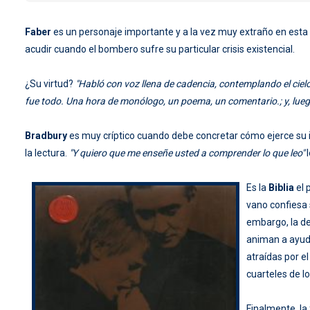
Faber
es un personaje importante y a la vez muy extraño en esta n
acudir cuando el bombero sufre su particular crisis existencial.
¿Su virtud?
"Habló con voz llena de cadencia, contemplando el cielo
fue todo. Una hora de monólogo, un poema, un comentario.; y, luego,
Bradbury
es muy críptico cuando debe concretar cómo ejerce su in
la lectura.
"Y quiero que me enseñe usted a comprender lo que leo"
l
Es la
Biblia
el 
vano confiesa 
embargo, la d
animan a ayuda
atraídas por e
cuarteles de l
Finalmente, l