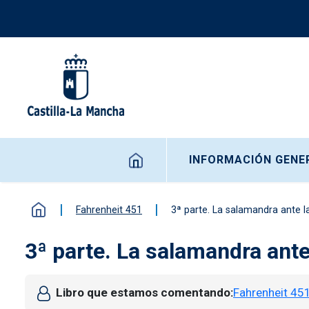
Pasar al contenido principal
Navegación principal
INFORMACIÓN GENE
Fahrenheit 451
3ª parte. La salamandra ante 
3ª parte. La salamandra ant
Libro que estamos comentando
Fahrenheit 45