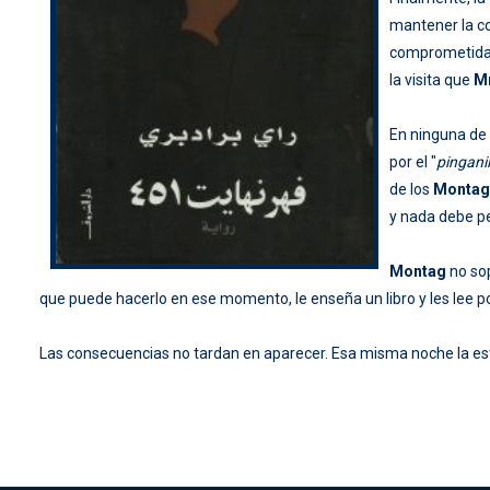
mantener la c
comprometidas
la visita que
M
En ninguna de 
por el "
pinganil
de los
Montag
y nada debe pe
Montag
no sop
que puede hacerlo en ese momento, le enseña un libro y les lee p
Las consecuencias no tardan en aparecer. Esa misma noche la est