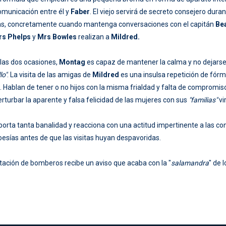
omunicación entre él y
Faber
. El viejo servirá de secreto consejero du
, concretamente cuando mantenga conversaciones con el capitán
Bea
rs Phelps
y
Mrs Bowles
realizan a
Mildred.
las dos ocasiones,
Montag
es capaz de mantener la calma y no dejarse l
lo"
. La visita de las amigas de
Mildred
es una insulsa repetición de fórm
. Hablan de tener o no hijos con la misma frialdad y falta de compromis
rturbar la aparente y falsa felicidad de las mujeres con sus
"familias"
vi
orta tanta banalidad y reacciona con una actitud impertinente a las co
oesías antes de que las visitas huyan despavoridas.
ación de bomberos recibe un aviso que acaba con la "
salamandra
" de 