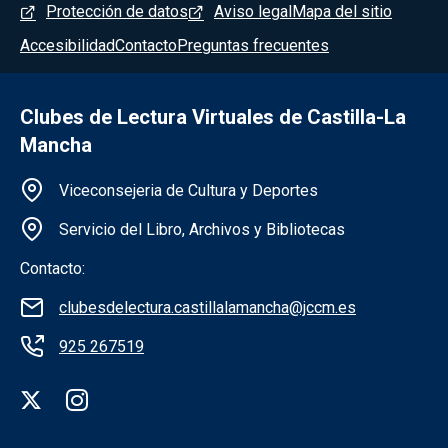
Menú del pie
Protección de datos
Aviso legal
Mapa del sitio
Accesibilidad
Contacto
Preguntas frecuentes
Clubes de Lectura Virtuales de Castilla-La
Mancha
Información de la institución
Viceconsejeria de Cultura y Deportes
Servicio del Libro, Archivos y Bibliotecas
Contacto:
clubesdelectura.castillalamancha@jccm.es
925 267519
Redes sociales institución