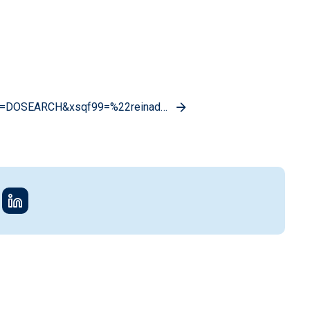
?ACC=DOSEARCH&xsqf99=%22reinad…