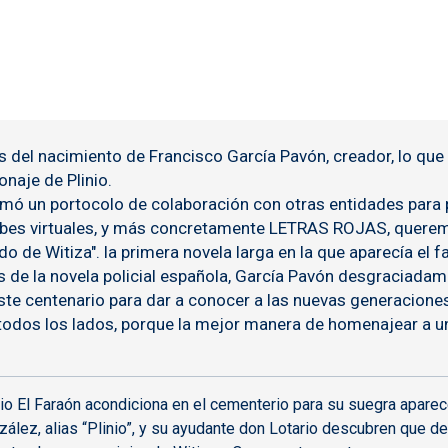
s del nacimiento de
Francisco García Pavón
, creador, lo que
sonaje de
Plinio
.
rmó un portocolo de colaboración con otras entidades para p
lubes virtuales, y más concretamente
LETRAS ROJAS
, quere
ado de Witiza
". la primera novela larga en la que aparecía el
e la novela policial española,
García Pavón
desgraciadamen
ste centenario para dar a conocer a las nuevas generaciones
todos los lados, porque la mejor manera de homenajear a un a
io El Faraón acondiciona en el cementerio para su suegra aparec
zález, alias “Plinio”, y su ayudante don Lotario descubren que 