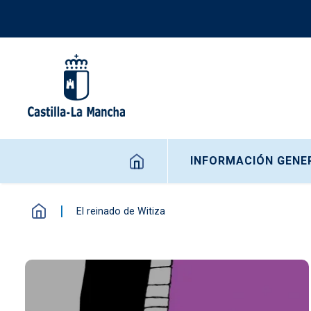
Pasar al contenido principal
Navegación principal
INFORMACIÓN GENE
El reinado de Witiza