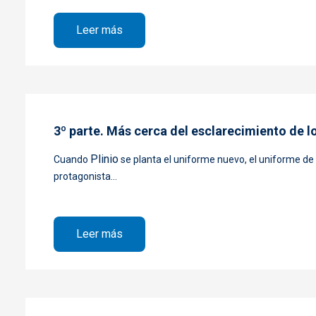
sobre 4ª parte. Todo fue una broma. D
Leer más
3º parte. Más cerca del esclarecimiento de los
Plinio
Cuando
se planta el uniforme nuevo, el uniforme de 
protagonista...
sobre 3º parte. Más cerca del esclareci
Leer más