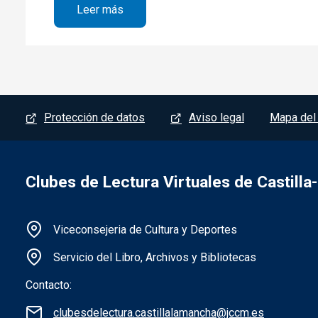
sobre 1ª parte. Un cadáver inesperado.
Leer más
Menú del pie
Protección de datos
Aviso legal
Mapa del 
Clubes de Lectura Virtuales de Castill
Información de la institución
Viceconsejeria de Cultura y Deportes
Servicio del Libro, Archivos y Bibliotecas
Contacto:
clubesdelectura.castillalamancha@jccm.es