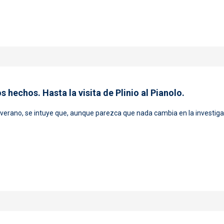
omingo y lunes
 hechos. Hasta la visita de Plinio al Pianolo.
verano, se intuye que, aunque parezca que nada cambia en la investigaci
miento de los hechos. Hasta la visita de Plinio al Pianolo.