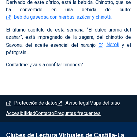
Derivado de este cítrico, está la bebida, Chinotto, que se
ha convertido en una bebida de culto:
bebida gaseosa con hierbas, azúcar y chinotti.
El último capítulo de esta semana, “El dulce aroma del
azahar”, está impregnado de la zagara, del chinotto de
Neroli
Savona, del aceite esencial del naranjo
y el
pétitgrain...
Contadme: ¿vais a confitar limones?
Menú del pie
Protección de datos
Aviso legal
Mapa del sitio
Accesibilidad
Contacto
Preguntas frecuentes
Clubes de Lectura Virtuales de Castilla-La