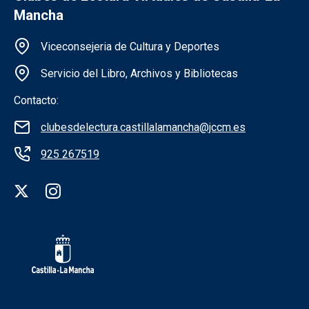
Mancha
Información de la institución
Viceconsejeria de Cultura y Deportes
Servicio del Libro, Archivos y Bibliotecas
Contacto:
clubesdelectura.castillalamancha@jccm.es
925 267519
Redes sociales institución