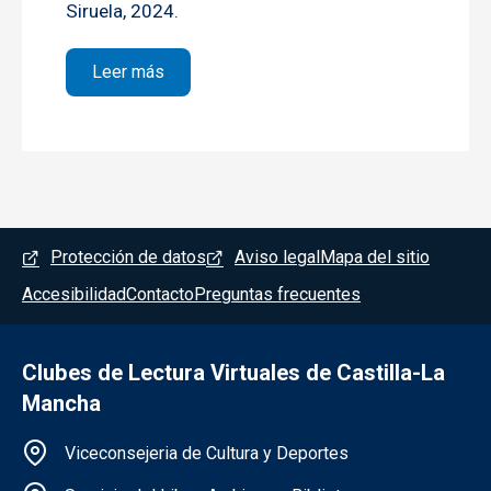
Siruela, 2024.
sobre Hasta el capítulo III, incluido
Leer más
Menú del pie
Protección de datos
Aviso legal
Mapa del sitio
Accesibilidad
Contacto
Preguntas frecuentes
Clubes de Lectura Virtuales de Castilla-La
Mancha
Información de la institución
Viceconsejeria de Cultura y Deportes