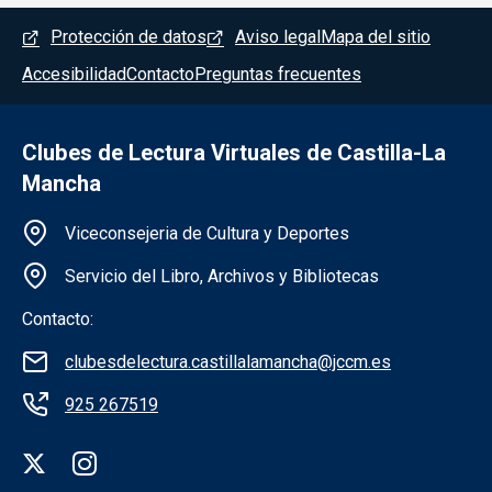
Menú del pie
Protección de datos
Aviso legal
Mapa del sitio
Accesibilidad
Contacto
Preguntas frecuentes
Clubes de Lectura Virtuales de Castilla-La
Mancha
Información de la institución
Viceconsejeria de Cultura y Deportes
Servicio del Libro, Archivos y Bibliotecas
Contacto:
clubesdelectura.castillalamancha@jccm.es
925 267519
Redes sociales institución