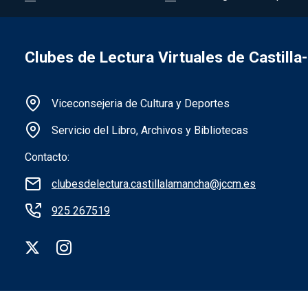
Clubes de Lectura Virtuales de Castill
Información de la institución
Viceconsejeria de Cultura y Deportes
Servicio del Libro, Archivos y Bibliotecas
Contacto:
clubesdelectura.castillalamancha@jccm.es
925 267519
Redes sociales institución