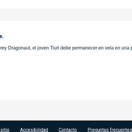
e.
l rey Dragonaut, el joven Tiuri debe permanecer en vela en un
 por el bosque.
sitio
Accesibilidad
Contacto
Preguntas frecuente