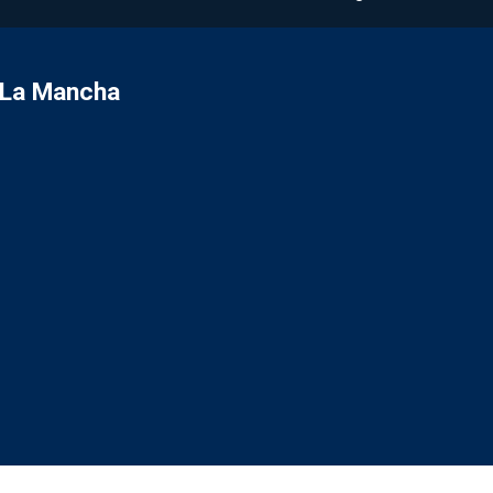
a-La Mancha
R