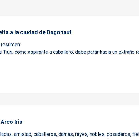
vuelta a la ciudad de Dagonaut
e resumen:
Tiuri, como aspirante a caballero, debe partir hacia un extraño re
o Iris y De vuelta a la ciudad de Dagonaut
 Arco Iris
celadas, amistad, caballeros, damas, reyes, nobles, posaderos, fie