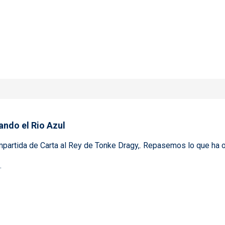
este del rio Arco Iris
eando el Rio Azul
partida de Carta al Rey de Tonke Dragy,. Repasemos lo que ha o
.
inaut y Bordeando el Rio Azul