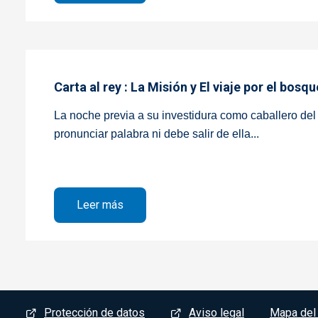
Carta al rey : La Misión y El viaje por el bosqu
La noche previa a su investidura como caballero de
pronunciar palabra ni debe salir de ella...
sobre Carta al rey : La Misión y El viaje
Leer más
Menú del pie
Protección de datos
Aviso legal
Mapa del 