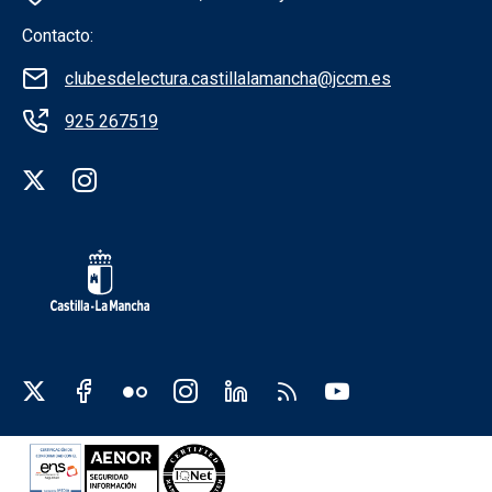
Contacto:
clubesdelectura.castillalamancha@jccm.es
925 267519
Redes sociales institución
Redes sociales JCCM