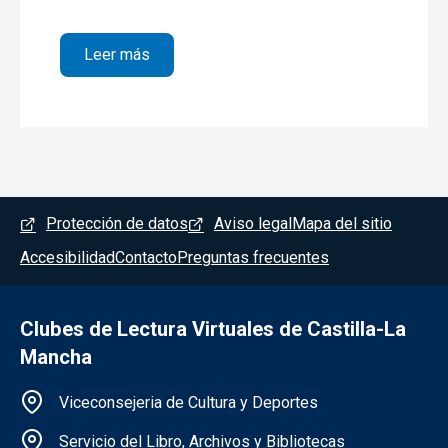
sobre 1 CARPE AMOREM
Leer más
Menú del pie
Protección de datos
Aviso legal
Mapa del sitio
Accesibilidad
Contacto
Preguntas frecuentes
Clubes de Lectura Virtuales de Castilla-La
Mancha
Información de la institución
Viceconsejeria de Cultura y Deportes
Servicio del Libro, Archivos y Bibliotecas