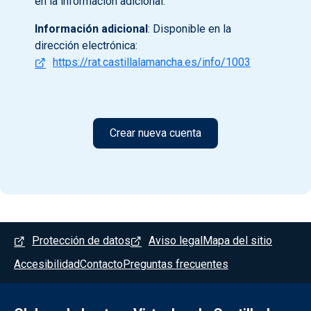
en la información adicional.
Información adicional
: Disponible en la
dirección electrónica:
https://rat.castillalamancha.es/info/1003
Menú del pie
Protección de datos
Aviso legal
Mapa del sitio
Accesibilidad
Contacto
Preguntas frecuentes