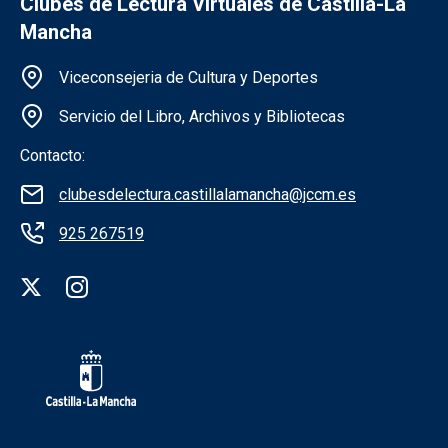
Clubes de Lectura Virtuales de Castilla-La
Mancha
Información de la institución
Viceconsejeria de Cultura y Deportes
Servicio del Libro, Archivos y Bibliotecas
Contacto:
clubesdelectura.castillalamancha@jccm.es
925 267519
Redes sociales institución