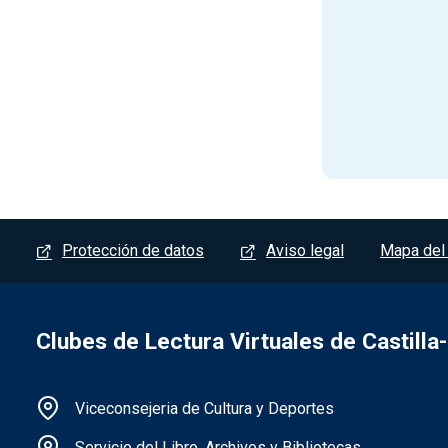
Menú del pie
Protección de datos
Aviso legal
Mapa del 
Clubes de Lectura Virtuales de Castill
Información de la institución
Viceconsejeria de Cultura y Deportes
Servicio del Libro, Archivos y Bibliotecas