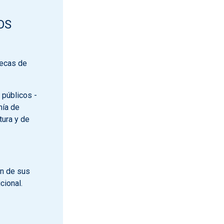
OS
tecas de
 públicos -
mía de
tura y de
ón de sus
cional.