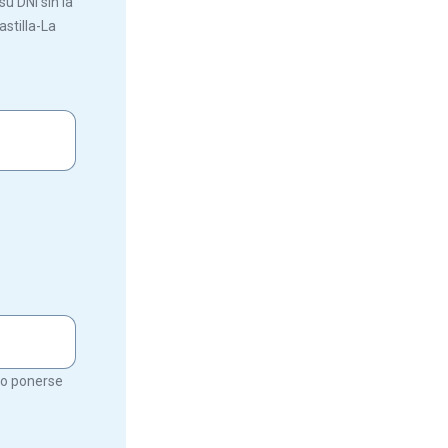
u DNI sin la
astilla-La
rio ponerse