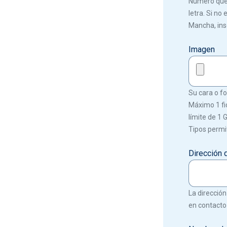
Número que f
letra. Si no
Mancha, ins
Imagen
Su cara o fot
Máximo 1 fi
límite de 1 
Tipos permit
Dirección 
La dirección
en contacto 