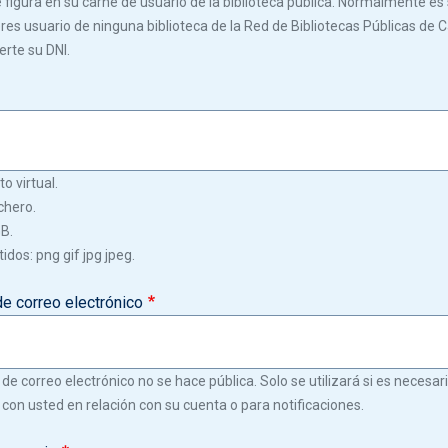
igura en su carné de usuario de la biblioteca pública. Normalmente es s
 eres usuario de ninguna biblioteca de la Red de Bibliotecas Públicas de C
erte su DNI.
o virtual.
chero.
GB.
idos: png gif jpg jpeg.
de correo electrónico
 de correo electrónico no se hace pública. Solo se utilizará si es necesa
con usted en relación con su cuenta o para notificaciones.