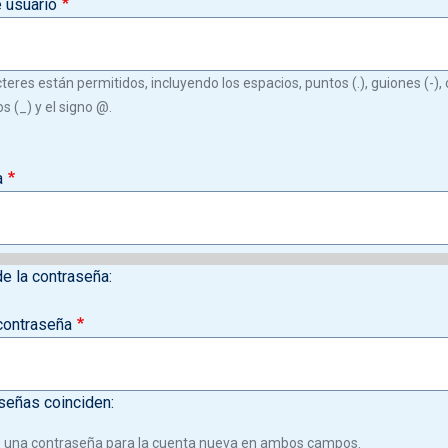
 usuario
teres están permitidos, incluyendo los espacios, puntos (.), guiones (-), c
s (_) y el signo @.
a
de la contraseña:
contraseña
señas coinciden:
 una contraseña para la cuenta nueva en ambos campos.