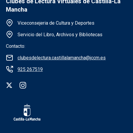
Clubes de Lectura Virtuales de Castilla-La
Mancha
Información de la institución
Viceconsejeria de Cultura y Deportes
Servicio del Libro, Archivos y Bibliotecas
Contacto:
clubesdelectura.castillalamancha@jccm.es
925 267519
Redes sociales institución