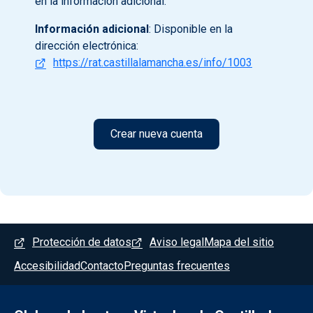
en la información adicional.
Información adicional
: Disponible en la
dirección electrónica:
https://rat.castillalamancha.es/info/1003
Menú del pie
Protección de datos
Aviso legal
Mapa del sitio
Accesibilidad
Contacto
Preguntas frecuentes