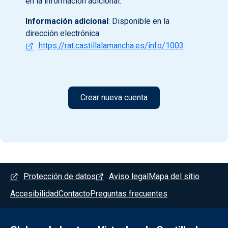
en la información adicional.
Información adicional
: Disponible en la
dirección electrónica:
https://rat.castillalamancha.es/info/1003
Menú del pie
Protección de datos
Aviso legal
Mapa del sitio
Accesibilidad
Contacto
Preguntas frecuentes