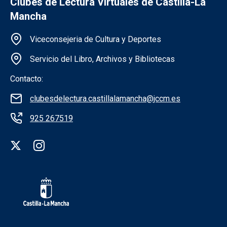
Clubes de Lectura Virtuales de Castilla-La
Mancha
Información de la institución
Viceconsejeria de Cultura y Deportes
Servicio del Libro, Archivos y Bibliotecas
Contacto:
clubesdelectura.castillalamancha@jccm.es
925 267519
Redes sociales institución