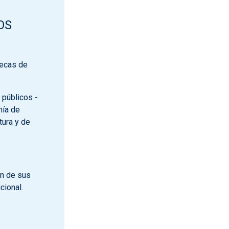
OS
tecas de
 públicos -
mía de
tura y de
ón de sus
cional.