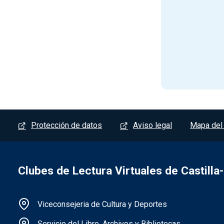
Menú del pie
Protección de datos
Aviso legal
Mapa del 
Clubes de Lectura Virtuales de Castill
Información de la institución
Viceconsejeria de Cultura y Deportes
Servicio del Libro, Archivos y Bibliotecas