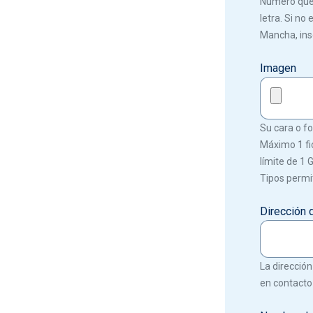
Número que f
letra. Si no
Mancha, ins
Imagen
Su cara o fot
Máximo 1 fi
límite de 1 
Tipos permit
Dirección 
La dirección
en contacto 