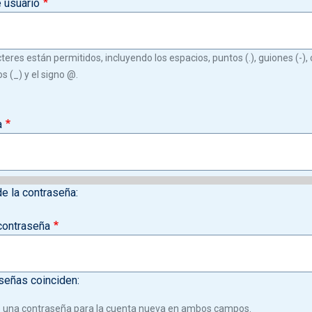
 usuario
teres están permitidos, incluyendo los espacios, puntos (.), guiones (-), c
s (_) y el signo @.
a
de la contraseña:
contraseña
señas coinciden:
 una contraseña para la cuenta nueva en ambos campos.