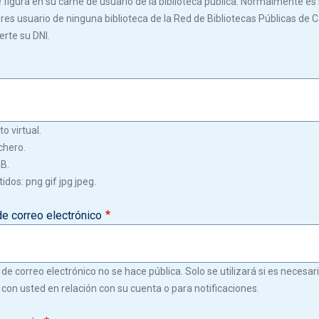
igura en su carné de usuario de la biblioteca pública. Normalmente es s
 eres usuario de ninguna biblioteca de la Red de Bibliotecas Públicas de C
erte su DNI.
o virtual.
chero.
GB.
idos: png gif jpg jpeg.
de correo electrónico
 de correo electrónico no se hace pública. Solo se utilizará si es necesa
con usted en relación con su cuenta o para notificaciones.