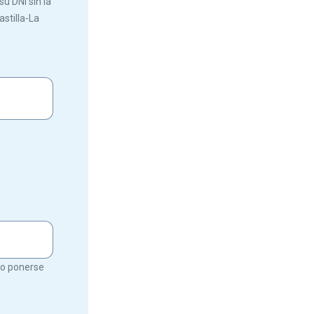
u DNI sin la
astilla-La
rio ponerse