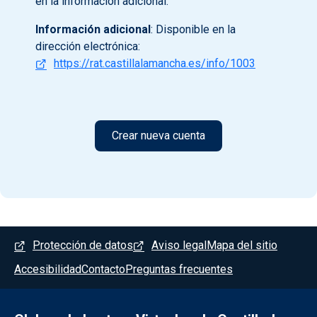
en la información adicional.
Información adicional
: Disponible en la
dirección electrónica:
https://rat.castillalamancha.es/info/1003
Menú del pie
Protección de datos
Aviso legal
Mapa del sitio
Accesibilidad
Contacto
Preguntas frecuentes