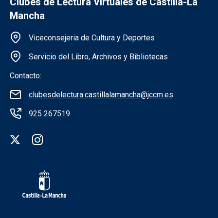
Clubes de Lectura Virtuales de Castilla-La
Mancha
Información de la institución
Viceconsejeria de Cultura y Deportes
Servicio del Libro, Archivos y Bibliotecas
Contacto:
clubesdelectura.castillalamancha@jccm.es
925 267519
Redes sociales institución