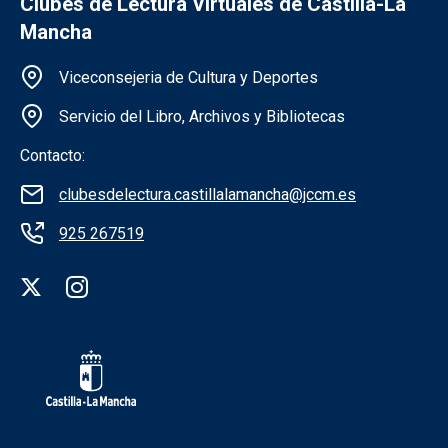
Clubes de Lectura Virtuales de Castilla-La
Mancha
Información de la institución
Viceconsejeria de Cultura y Deportes
Servicio del Libro, Archivos y Bibliotecas
Contacto:
clubesdelectura.castillalamancha@jccm.es
925 267519
Redes sociales institución