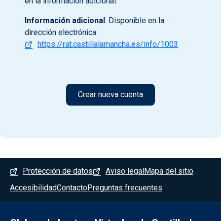
en la información adicional.
Información adicional
: Disponible en la
dirección electrónica:
https://rat.castillalamancha.es/info/1003
Menú del pie
Protección de datos
Aviso legal
Mapa del sitio
Accesibilidad
Contacto
Preguntas frecuentes